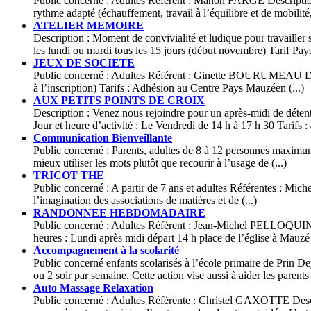
Public concerné : Adultes Référent : Manon FARGE Description 
rythme adapté (échauffement, travail à l’équilibre et de mobilité, 
ATELIER MEMOIRE
Description : Moment de convivialité et ludique pour travailler
les lundi ou mardi tous les 15 jours (début novembre) Tarif Pays
JEUX DE SOCIETE
Public concerné : Adultes Référent : Ginette BOURUMEAU Descri
à l’inscription) Tarifs : Adhésion au Centre Pays Mauzéen (...)
AUX PETITS POINTS DE CROIX
Description : Venez nous rejoindre pour un après-midi de détent
Jour et heure d’activité : Le Vendredi de 14 h à 17 h 30 Tarifs : 4
Communication Bienveillante
Public concerné : Parents, adultes de 8 à 12 personnes maximum D
mieux utiliser les mots plutôt que recourir à l’usage de (...)
TRICOT THE
Public concerné : A partir de 7 ans et adultes Référentes : Mich
l’imagination des associations de matières et de (...)
RANDONNEE HEBDOMADAIRE
Public concerné : Adultes Référent : Jean-Michel PELLOQUIN De
heures : Lundi après midi départ 14 h place de l’église à Mauzé s
Accompagnement à la scolarité
Public concerné enfants scolarisés à l’école primaire de Pr
ou 2 soir par semaine. Cette action vise aussi à aider les parents 
Auto Massage Relaxation
Public concerné : Adultes Référente : Christel GAXOTTE Descrip