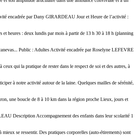
et son amplitude articulaire dans une ambiance conviviale et à un
 Activité encadrée par Dany GIRARDEAU Jour et Heure de l’activité :
t heures : deux lundis par mois à partir de 13 h 30 à 18 h (planning
 le canevas... Public : Adultes Activité encadrée par Roselyne LEFEVRE
eux qui la pratique de rester dans le respect de soi et des autres, à
iper à notre activité autour de la laine. Quelques mailles de sérénité,
on, une boucle de 8 à 10 km dans la région proche Lieux, jours et
LLEAU Description Accompagnement des enfants dans leur scolarité 1
ieux se ressentir. Des pratiques corporelles (auto-étirements) sont