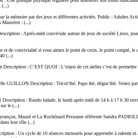
: Une pratique physique régulière pour améliorer son tonus musculaire 
(...)
 sur la mémoire par des jeux et différentes activités. Public : Adultes
 Mauzéen : (...)
ption : Aprés-midi conviviale autour de jeux de société Lieux, jours e
e et de convivialité si vous aimez le point de croix, le point compté,
0 (...)
escription : C’EST QUOI : L’enjeu de cet atelier c’est de permettre à c
elle GUILLON Description : Tricot’thé, Papo thé, dégus’thé. Venez partic
scription : Rando balade, le lundi après midi de 14 h à 17 h 30 envir
ur le (...)
in Deyrançon, Mauzé et La Rochénard Personne référente Sandra PADIO
dans leur rôle (...)
tion : Un cycle de 10 séances mensuels pour apprendre à ralentir et à m