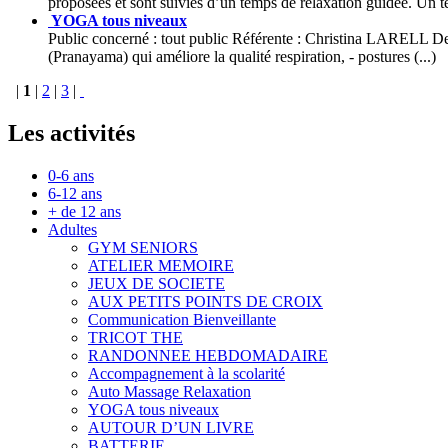
proposées et sont suivies d’un temps de relaxation guidée. Un te
YOGA tous niveaux
Public concerné : tout public Référente : Christina LARELL Descri
(Pranayama) qui améliore la qualité respiration, - postures (...)
|
1
|
2
|
3
|
Les activités
0-6 ans
6-12 ans
+ de 12 ans
Adultes
GYM SENIORS
ATELIER MEMOIRE
JEUX DE SOCIETE
AUX PETITS POINTS DE CROIX
Communication Bienveillante
TRICOT THE
RANDONNEE HEBDOMADAIRE
Accompagnement à la scolarité
Auto Massage Relaxation
YOGA tous niveaux
AUTOUR D’UN LIVRE
BATTERIE